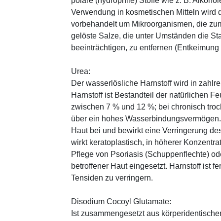
polare (hydrophile) Stoffe wie z. B. Alkoho
Verwendung in kosmetischen Mitteln wird d
vorbehandelt um Mikroorganismen, die zum
gelöste Salze, die unter Umständen die St
beeinträchtigen, zu entfernen (Entkeimung
Urea:
Der wasserlösliche Harnstoff wird in zahlr
Harnstoff ist Bestandteil der natürlichen F
zwischen 7 % und 12 %; bei chronisch trock
über ein hohes Wasserbindungsvermögen. E
Haut bei und bewirkt eine Verringerung de
wirkt keratoplastisch, in höherer Konzentra
Pflege von Psoriasis (Schuppenflechte) ode
betroffener Haut eingesetzt. Harnstoff ist fe
Tensiden zu verringern.
Disodium Cocoyl Glutamate:
Ist zusammengesetzt aus körperidentische