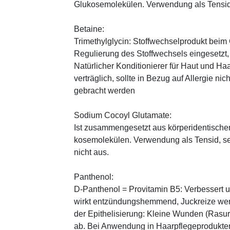
Glukosemolekülen. Verwendung als Tensid,
Betaine:
Trimethylglycin: Stoffwechselprodukt beim
Regulierung des Stoffwechsels eingesetz
Natürlicher Konditionierer für Haut und Haa
verträglich, sollte in Bezug auf Allergie n
gebracht werden
Sodium Cocoyl Glutamate:
Ist zusammengesetzt aus körperidentische
kosemolekülen. Verwendung als Tensid, seh
nicht aus.
Panthenol:
D-Panthenol = Provitamin B5: Verbessert 
wirkt entzündungshemmend, Juckreize wer
der Epithelisierung: Kleine Wunden (Rasu
ab. Bei Anwendung in Haarpflegeprodukten