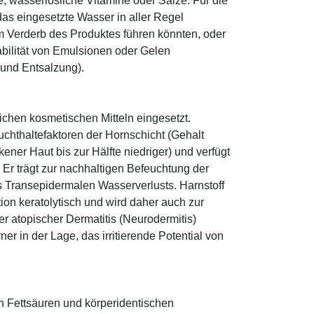
le, wasserlösliche Vitamine oder Salze. Für die
as eingesetzte Wasser in aller Regel
 Verderb des Produktes führen könnten, oder
abilität von Emulsionen oder Gelen
 und Entsalzung).
eichen kosmetischen Mitteln eingesetzt.
euchthaltefaktoren der Hornschicht (Gehalt
ener Haut bis zur Hälfte niedriger) und verfügt
r trägt zur nachhaltigen Befeuchtung der
s Transepidermalen Wasserverlusts. Harnstoff
tion keratolytisch und wird daher auch zur
r atopischer Dermatitis (Neurodermitis)
rner in der Lage, das irritierende Potential von
n Fettsäuren und körperidentischen