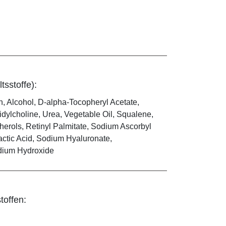
tsstoffe):
in, Alcohol, D-alpha-Tocopheryl Acetate,
dylcholine, Urea, Vegetable Oil, Squalene,
herols, Retinyl Palmitate, Sodium Ascorbyl
actic Acid, Sodium Hyaluronate,
odium Hydroxide
toffen: