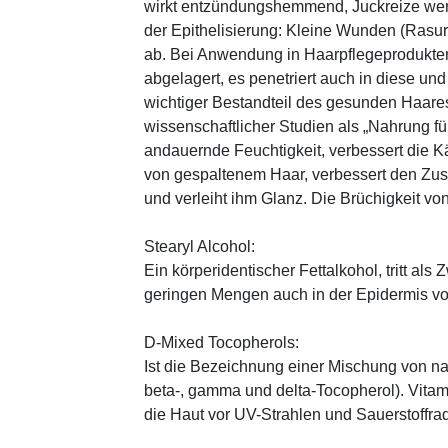
wirkt entzündungshemmend, Juckreize wer
der Epithelisierung: Kleine Wunden (Rasu
ab. Bei Anwendung in Haarpflegeprodukten
abgelagert, es penetriert auch in diese und
wichtiger Bestandteil des gesunden Haares 
wissenschaftlicher Studien als „Nahrung fü
andauernde Feuchtigkeit, verbessert die K
von gespaltenem Haar, verbessert den Zus
und verleiht ihm Glanz. Die Brüchigkeit vo
Stearyl Alcohol:
Ein körperidentischer Fettalkohol, tritt als
geringen Mengen auch in der Epidermis v
D-Mixed Tocopherols:
Ist die Bezeichnung einer Mischung von na
beta-, gamma und delta-Tocopherol). Vitami
die Haut vor UV-Strahlen und Sauerstoffrad