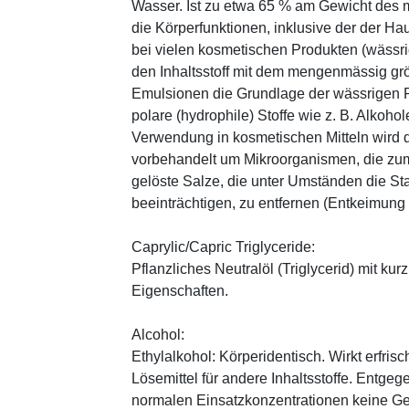
Wasser. Ist zu etwa 65 % am Gewicht des m
die Körperfunktionen, inklusive der der Ha
bei vielen kosmetischen Produkten (wässr
den Inhaltsstoff mit dem mengenmässig grös
Emulsionen die Grundlage der wässrigen Ph
polare (hydrophile) Stoffe wie z. B. Alkoho
Verwendung in kosmetischen Mitteln wird d
vorbehandelt um Mikroorganismen, die zum
gelöste Salze, die unter Umständen die St
beeinträchtigen, zu entfernen (Entkeimung
Caprylic/Capric Triglyceride:
Pflanzliches Neutralöl (Triglycerid) mit kur
Eigenschaften.
Alcohol:
Ethylalkohol: Körperidentisch. Wirkt erfrisc
Lösemittel für andere Inhaltsstoffe. Entg
normalen Einsatzkonzentrationen keine Ge